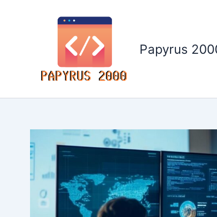
Aller
au
contenu
Papyrus 200