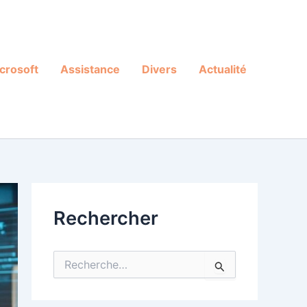
crosoft
Assistance
Divers
Actualité
Rechercher
R
e
c
h