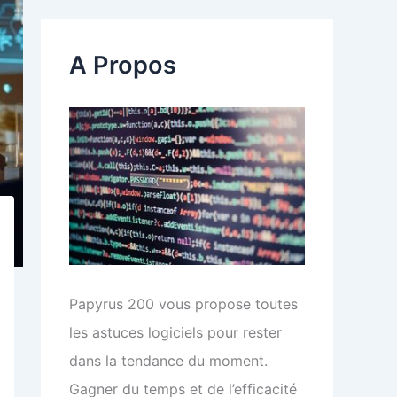
e
r
c
A Propos
h
e
r
:
Papyrus 200 vous propose toutes
les astuces logiciels pour rester
dans la tendance du moment.
Gagner du temps et de l’efficacité