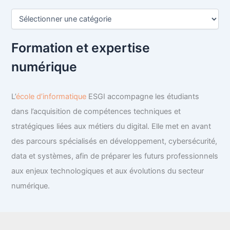
C
a
t
é
Formation et expertise
g
numérique
o
r
i
e
L’
école d’informatique
ESGI accompagne les étudiants
s
dans l’acquisition de compétences techniques et
stratégiques liées aux métiers du digital. Elle met en avant
des parcours spécialisés en développement, cybersécurité,
data et systèmes, afin de préparer les futurs professionnels
aux enjeux technologiques et aux évolutions du secteur
numérique.