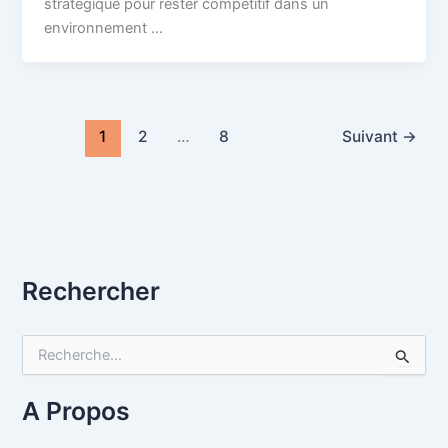
stratégique pour rester compétitif dans un
environnement …
1
2
…
8
Suivant
→
Rechercher
R
e
c
h
A Propos
e
r