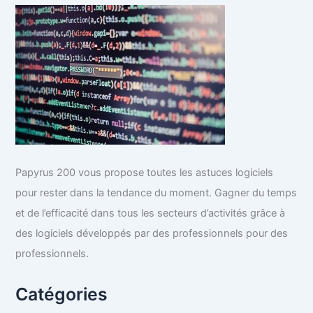
c
h
e
r
:
Papyrus 200 vous propose toutes les astuces logiciels
pour rester dans la tendance du moment. Gagner du temps
et de l’efficacité dans tous les secteurs d’activités grâce à
des logiciels développés par des professionnels pour des
professionnels.
Catégories