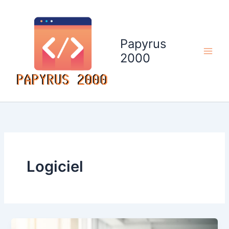
Aller
au
contenu
Papyrus
2000
Logiciel