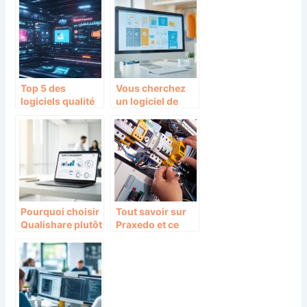
Top 5 des
Vous cherchez
logiciels qualité
un logiciel de
en 2026 :
gestion de
Qualishare vs
pressing gratuit
Symalean vs
? Guide complet
Qualipro vs
des
Avanteam vs
fonctionnalités
BlueKanGo
essentielles
Pourquoi choisir
Tout savoir sur
Qualishare plutôt
Praxedo et ce
que WeTransfer
que ce logiciel
pour vos
peut apporter a
partages
votre entreprise
professionnels ?