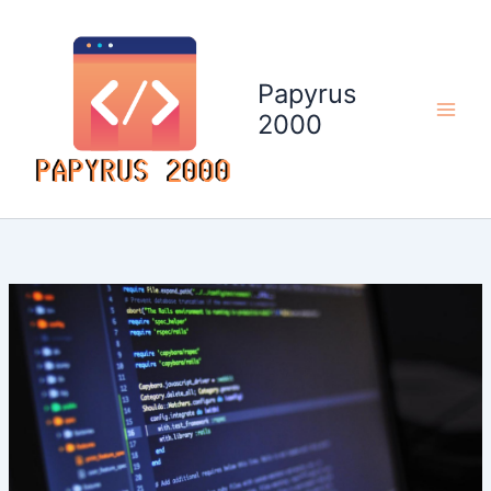
Aller
au
contenu
Papyrus
2000