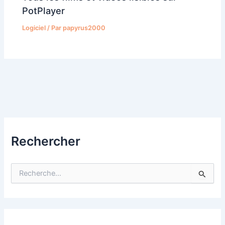
PotPlayer
Logiciel
/ Par
papyrus2000
Rechercher
R
e
c
h
e
r