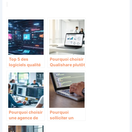
Top 5 des
Pourquoi choisir
logiciels qualité
Qualishare plutôt
en 2026 :
que WeTransfer
Qualishare vs
pour vos
Symalean vs
partages
Qualipro vs
professionnels ?
Avanteam vs
BlueKanGo
Pourquoi choisir
Pourquoi
une agence de
solliciter un
développement
integrateur Sage
React pour vos
pour votre