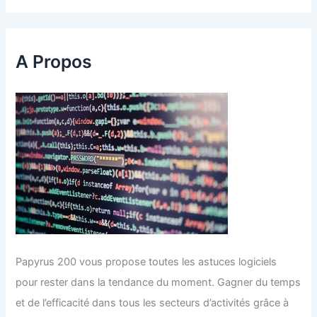
h
e
r
c
A Propos
h
e
r
:
Papyrus 200 vous propose toutes les astuces logiciels
pour rester dans la tendance du moment. Gagner du temps
et de l’efficacité dans tous les secteurs d’activités grâce à