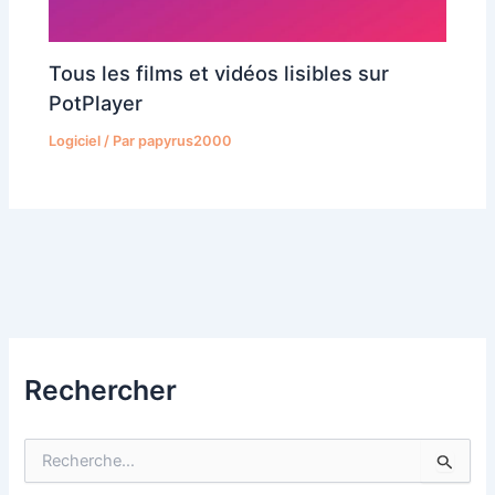
Tous les films et vidéos lisibles sur
PotPlayer
Logiciel
/ Par
papyrus2000
Rechercher
R
e
c