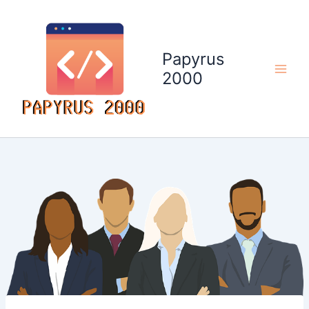
Aller
au
contenu
Papyrus
2000