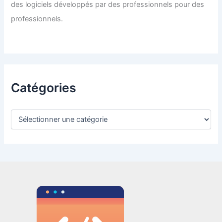
des logiciels développés par des professionnels pour des
professionnels.
Catégories
C
a
t
é
g
o
r
i
e
s