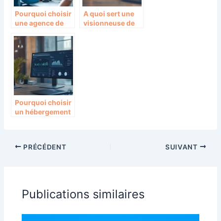
Pourquoi choisir
A quoi sert une
une agence de
visionneuse de
développement
documents ?
React pour vos
projets web
Pourquoi choisir
un hébergement
odoo pour
améliorer la
gestion de votre
PRÉCÉDENT
SUIVANT
entreprise ?
Publications similaires